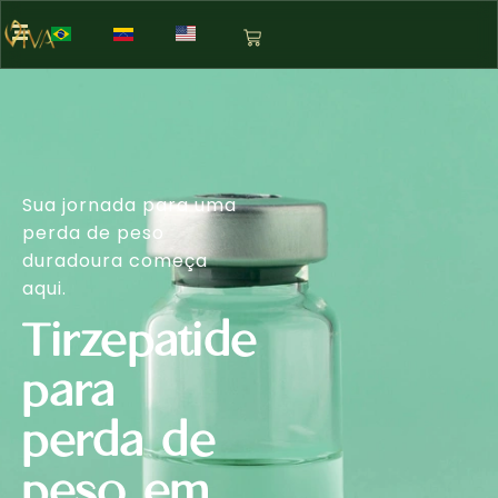
Sua jornada para uma
perda de peso
duradoura começa
aqui.
Tirzepatide
para
perda de
peso em