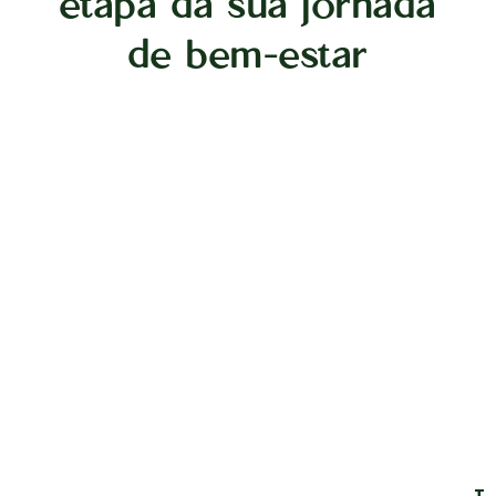
etapa da sua jornada
de bem-estar
T