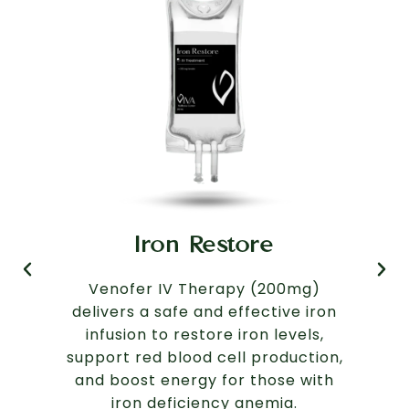
Iron Restore
A
Venofer IV Therapy (200mg)
co
delivers a safe and effective iron
um
infusion to restore iron levels,
e m
support red blood cell production,
m
and boost energy for those with
iron deficiency anemia.
des