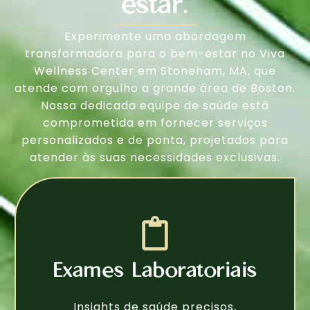
estar.
Experimente uma abordagem
transformadora para o bem-estar no Viva
Wellness Center em Stoneham, MA, que
atende com orgulho a grande área de Boston.
Nossa dedicada equipe de saúde está
comprometida em fornecer serviços
personalizados e de ponta, projetados para
atender às suas necessidades exclusivas.
Exames Laboratoriais
Insights de saúde precisos,