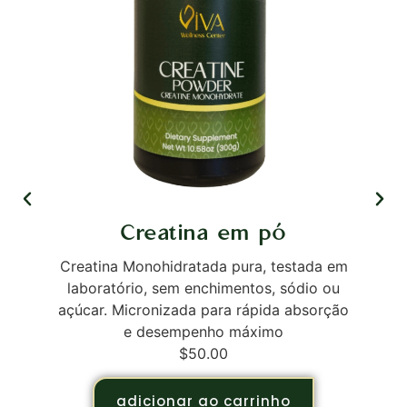
Creatina em pó
Creatina Monohidratada pura, testada em
O
laboratório, sem enchimentos, sódio ou
f
açúcar. Micronizada para rápida absorção
e desempenho máximo
$
50.00
adicionar ao carrinho