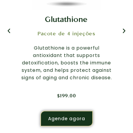
Glutathione
Pacote de 4 injeções
A
Glutathione is a powerful
est
antioxidant that supports
detoxification, boosts the immune
me
system, and helps protect against
p
signs of aging and chronic disease.
Man
$
199.00
Agende agora