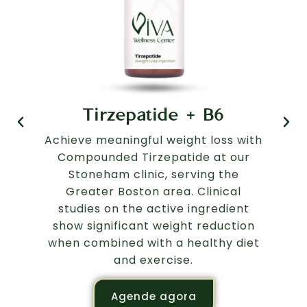
Tirzepatide + B6
Achieve meaningful weight loss with
A
Compounded Tirzepatide at our
wi
Stoneham clinic, serving the
o
Greater Boston area. Clinical
Gr
studies on the active ingredient
w
show significant weight reduction
wei
when combined with a healthy diet
wi
and exercise.
Agende agora