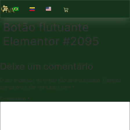
Botão flutuante
Elementor #2095
Deixe um comentário
O seu endereço de e-mail não será publicado.
Campos
obrigatórios são marcados com
*
Comentário
*