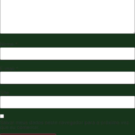
Nome
*
E-mail
*
Site
Salvar meus dados neste navegador para a próxima vez
que eu comentar.